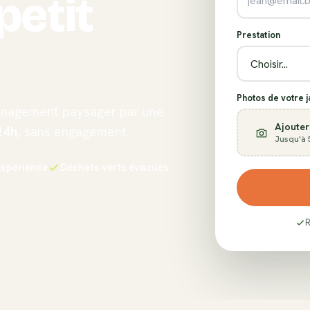
petit
Prestation
Photos de votre ja
aménagement paysager par une
Ajouter
24h
, sans engagement.
Jusqu'à 
expérience
Déchets verts évacués