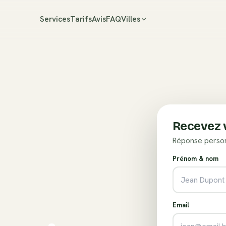
Services
Tarifs
Avis
FAQ
Villes
Recevez v
Réponse person
Prénom & nom
Email