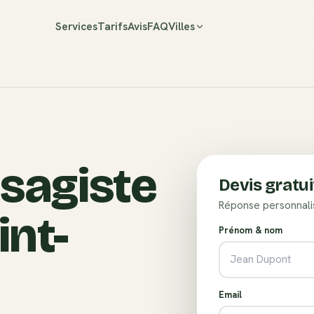
Services
Tarifs
Avis
FAQ
Villes
ysagiste
Devis gratui
Réponse personnali
nt-
Prénom & nom
Email