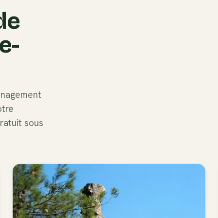
de
e-
ménagement
otre
gratuit sous