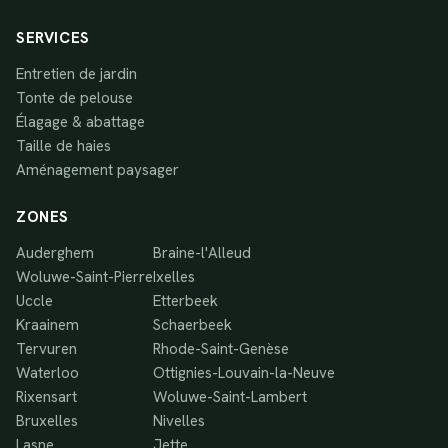
SERVICES
Entretien de jardin
Tonte de pelouse
Élagage & abattage
Taille de haies
Aménagement paysager
ZONES
Auderghem
Braine-l'Alleud
Woluwe-Saint-Pierre
Ixelles
Uccle
Etterbeek
Kraainem
Schaerbeek
Tervuren
Rhode-Saint-Genèse
Waterloo
Ottignies-Louvain-la-Neuve
Rixensart
Woluwe-Saint-Lambert
Bruxelles
Nivelles
Lasne
Jette