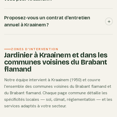
compte de ces caractéristiques pour adapter la fertilisation,
les amendements et le choix des espèces à planter.
Nous recommandons les espèces adaptées au sol
limoneux et au microclimat de Kraainem : charme, hêtre
Proposez-vous un contrat d'entretien
vert, troène, if. Ces essences sont robustes, peu
annuel à Kraainem ?
gourmandes en eau et s'intègrent naturellement dans le
paysage local du Brabant flamand.
Oui. Nos formules d'entretien annuel à Kraainem
comprennent tous les passages planifiés (tonte, taille,
ZONES D'INTERVENTION
désherbage, nettoyage saisonnier), un tarif préférentiel et
Jardinier à
Kraainem
et dans les
la même équipe à chaque visite. Idéal pour les jardins
communes voisines du
Brabant
résidentiels du Brabant flamand qui nécessitent un suivi
flamand
régulier.
Notre équipe intervient à
Kraainem
(
1950
) et couvre
l'ensemble des communes voisines du
Brabant flamand
et
du
Brabant flamand
. Chaque page commune détaille les
spécificités locales — sol, climat, réglementation — et les
services adaptés à votre secteur.