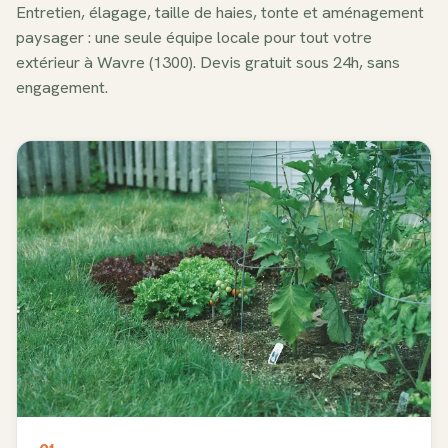
Entretien, élagage, taille de haies, tonte et aménagement
paysager : une seule équipe locale pour tout votre
extérieur à
Wavre
(
1300
). Devis gratuit sous 24h, sans
engagement.