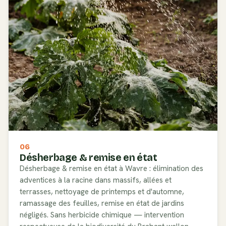
06
Désherbage & remise en état
Désherbage & remise en état à Wavre : élimination des
adventices à la racine dans massifs, allées et
terrasses, nettoyage de printemps et d'automne,
ramassage des feuilles, remise en état de jardins
négligés. Sans herbicide chimique — intervention