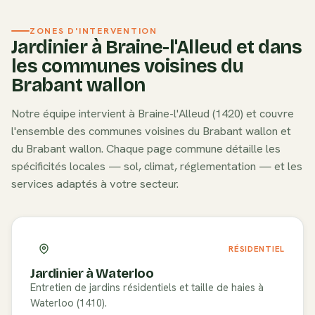
Brabant wallon.
strictes : Périmètre protégé autour du site de la Butte du
ZONES D'INTERVENTION
Lion - autorisation spéciale requise. Nous maîtrisons ces
Jardinier à
Braine-l'Alleud
et dans
procédures et nous chargeons des démarches
les communes voisines du
administratives (permis d'urbanisme, consultation du service
Brabant wallon
erfgoed/patrimoine) pour que votre projet respecte la
réglementation locale.
Notre équipe intervient à
Braine-l'Alleud
(
1420
) et couvre
l'ensemble des communes voisines du
Brabant wallon
et
du
Brabant wallon
. Chaque page commune détaille les
spécificités locales — sol, climat, réglementation — et les
services adaptés à votre secteur.
RÉSIDENTIEL
Jardinier à
Waterloo
Entretien de jardins résidentiels et taille de haies à
Waterloo (1410).