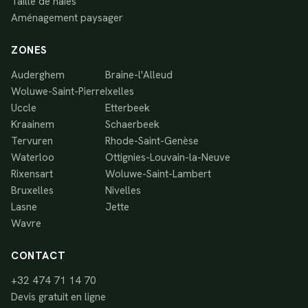
Taille de haies
Aménagement paysager
ZONES
Auderghem
Braine-l'Alleud
Woluwe-Saint-Pierre
Ixelles
Uccle
Etterbeek
Kraainem
Schaerbeek
Tervuren
Rhode-Saint-Genèse
Waterloo
Ottignies-Louvain-la-Neuve
Rixensart
Woluwe-Saint-Lambert
Bruxelles
Nivelles
Lasne
Jette
Wavre
CONTACT
+32 474 71 14 70
Devis gratuit en ligne