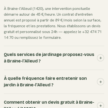
À Braine-l'Alleud (1420), une intervention ponctuelle
démarre autour de 45 €/heure. Un contrat d'entretien
annuel est proposé à partir de 89 €/mois selon la surface,
la fréquence et les prestations. Nous établissons un devis
gratuit et personnalisé sous 24h — appelez le +32 474 71
14 70 ou remplissez le formulaire.
Quels services de jardinage proposez-vous
à Braine-l'Alleud ?
Nous couvrons l'ensemble des besoins à Braine-l'Alleud :
entretien de jardin complet, tonte de pelouse, taille de haies
À quelle fréquence faire entretenir son
(tilleul à grandes feuilles, frêne commun...), élagage et
jardin à Braine-l'Alleud ?
abattage d'arbres, désherbage, aménagement paysager et
création de massifs. Une seule équipe locale pour tout
En Belgique et particulièrement à Braine-l'Alleud, la saison
votre extérieur.
active va d'avril à octobre. Nous recommandons un passage
Comment obtenir un devis gratuit à Braine-
toutes les 2 à 3 semaines pour la tonte, 2 à 3 tailles de