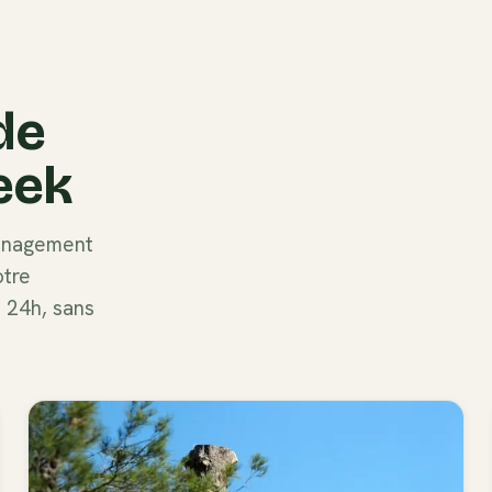
de
eek
ménagement
otre
s 24h, sans