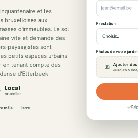
inquantenaire et les
s bruxelloises aux
Prestation
rrasses d'immeubles. Le sol
aine vite et demande des
ers-paysagistes sont
Photos de votre jardin 
des petits espaces urbains
— en tenant compte des
Ajouter des
Jusqu'à 5 ima
 dense d'Etterbeek.
Local
bruxelles
Rép
re mâle
lierre