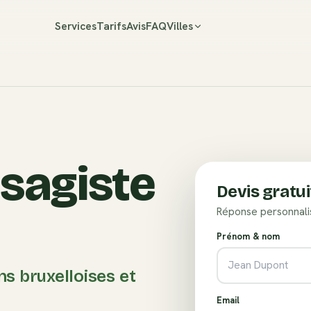
Services
Tarifs
Avis
FAQ
Villes
ysagiste
Devis gratui
Réponse personnali
Prénom & nom
ns bruxelloises et
Email